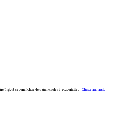
re îi ajută să beneficieze de tratamentele și recuperările …
Citeste mai mult