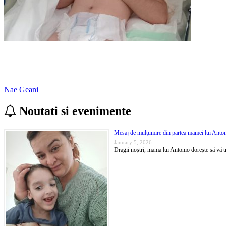
Finalizat
Traumatism Cranio Cerebral
Nae Geani
Noutati si evenimente
Mesaj de mulțumire din partea mamei lui Anto
January 5, 2026
Dragii noștri, mama lui Antonio dorește să vă tra