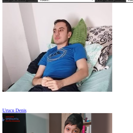
Tumoră cranio-spinală
Urucu Denis