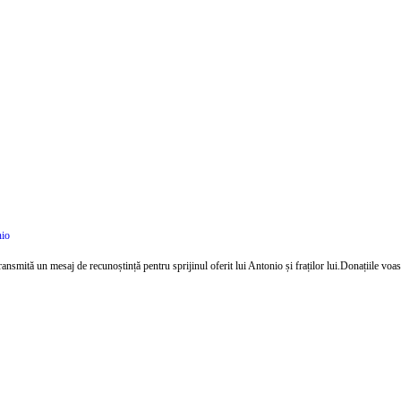
nio
nsmită un mesaj de recunoștință pentru sprijinul oferit lui Antonio și fraților lui.Donațiile voast