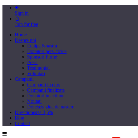
Sign in
Join for free
Home
Despre noi
Echipa Noastra
Donatori pers. fizice
Sponsori Firme
Presa
Testimonial
Voluntari
Campanii
Campanii in curs
Campanii finalizate
Donatori in actiune
Noutati
Doneaza ziua de nastere
Directioneaza 3,5%
Blog
Contact