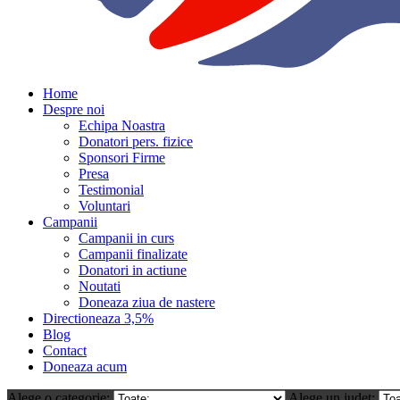
Home
Despre noi
Echipa Noastra
Donatori pers. fizice
Sponsori Firme
Presa
Testimonial
Voluntari
Campanii
Campanii in curs
Campanii finalizate
Donatori in actiune
Noutati
Doneaza ziua de nastere
Directioneaza 3,5%
Blog
Contact
Doneaza acum
Alege o categorie:
Alege un judet: